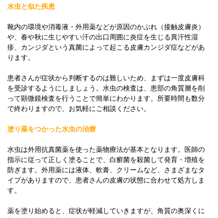
水虫と似た疾患
靴内の環境や消毒液・外用薬などが原因のかぶれ（接触皮膚炎）
や、春や秋に生じやすい汗の出口周囲に炎症を生じる異汗性湿
疹、カンジダという真菌によって起こる皮膚カンジダ症などがあ
ります。
患者さんが症状から判断するのは難しいため、まずは一度皮膚科
を受診するようにしましょう。水虫の検査は、患部の角質層を削
って顕微鏡検査を行うことで簡単にわかります。所要時間も数分
で終わりますので、お気軽にご相談ください。
塗り薬をつかった水虫の治療
水虫は外用抗真菌薬を使った薬物療法が基本となります。医師の
指示に従って正しく塗ることで、白癬菌を殺菌して発育・増殖を
防ぎます。外用薬には液体、軟膏、クリームなど、さまざまなタ
イプがありますので、患者さんの皮膚の状態に合わせて処方しま
す。
薬を塗り始めると、症状が軽減していきますが、角質の奥深くに