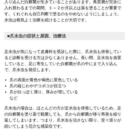
入り込んだ白癬菌が生きていることがあります。角質層が完全に
入れ替わるまでの期間、１～２か月以上は薬を塗ることが重要で
す。くれぐれも自己判断で塗るのをやめないようにしましょう。
水虫は根気よく治療を続けることが大切です。
爪水虫の症状と原因、治療法
足水虫が気になって皮膚科を受診した際に、爪水虫も併発してい
ると診断を受ける方は少なくありません。長い間、足水虫を放置
していると、足に寄生していた白癬菌が爪の中にまで入り込ん
で、爪水虫を発症します。
爪の表面が黄色や褐色に変色している
爪の縦じわやデコボコが目立つ
爪が白っぽく濁り、厚みが増している
など
爪水虫の場合は、ほとんどの方が足水虫を併発しているため、足
の白癬菌を塗り薬で殺菌しても、爪から白癬菌が移り再発を繰り
返してしまいます。つまり、爪水虫を治さない限り、堂々巡りが
続いてしまう厄介な感染症です。