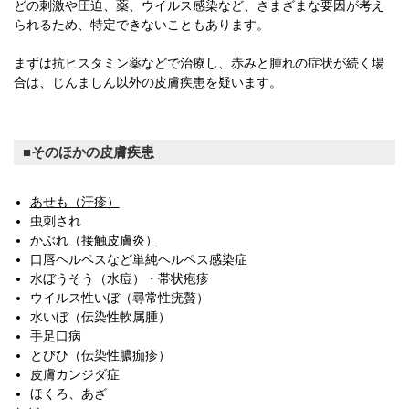
どの刺激や圧迫、薬、ウイルス感染など、さまざまな要因が考え
られるため、特定できないこともあります。
まずは抗ヒスタミン薬などで治療し、赤みと腫れの症状が続く場
合は、じんましん以外の皮膚疾患を疑います。
そのほかの皮膚疾患
あせも（汗疹）
虫刺され
かぶれ（接触皮膚炎）
口唇ヘルペスなど単純ヘルペス感染症
水ぼうそう（水痘）・帯状疱疹
ウイルス性いぼ（尋常性疣贅）
水いぼ（伝染性軟属腫）
手足口病
とびひ（伝染性膿痂疹）
皮膚カンジダ症
ほくろ、あざ